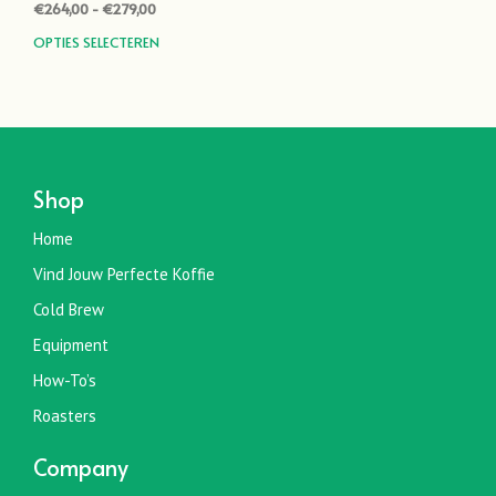
Prijsklasse:
€
264,00
-
€
279,00
€264,00
Dit
OPTIES SELECTEREN
tot
product
€279,00
heeft
meerdere
variaties.
Deze
optie
Shop
kan
gekozen
Home
worden
Vind Jouw Perfecte Koffie
op
de
Cold Brew
productpagina
Equipment
How-To’s
Roasters
Company