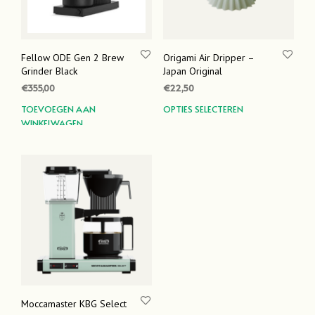
Fellow ODE Gen 2 Brew
Origami Air Dripper –
Grinder Black
Japan Original
€
355,00
€
22,50
Dit
TOEVOEGEN AAN
OPTIES SELECTEREN
WINKELWAGEN
prod
heef
meer
varia
Dez
optie
kan
geko
word
op
de
prod
Moccamaster KBG Select