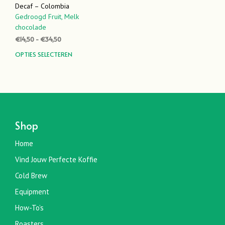
Decaf – Colombia
Gedroogd Fruit,
Melk
chocolade
Prijsklasse:
€
14,50
-
€
34,50
€14,50
Dit
OPTIES SELECTEREN
tot
product
€34,50
heeft
meerdere
variaties.
Deze
optie
Shop
kan
gekozen
Home
worden
Vind Jouw Perfecte Koffie
op
de
Cold Brew
productpagina
Equipment
How-To’s
Roasters