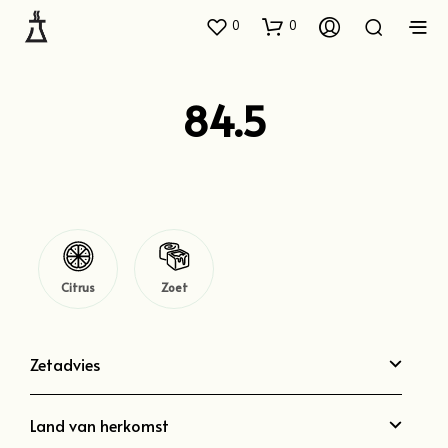
0
0
84.5
Citrus
Zoet
Zetadvies
Land van herkomst