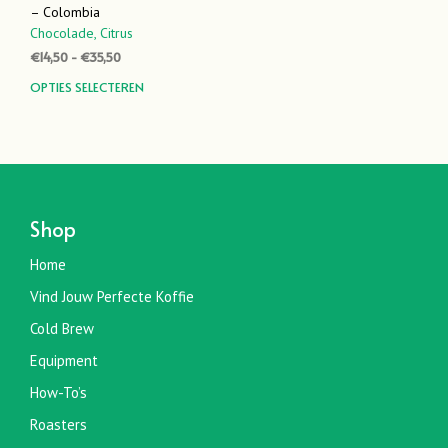
– Colombia
Chocolade,
Citrus
Prijsklasse:
€
14,50
-
€
35,50
€14,50
Dit
OPTIES SELECTEREN
tot
product
€35,50
heeft
meerdere
variaties.
Deze
optie
Shop
kan
gekozen
Home
worden
Vind Jouw Perfecte Koffie
op
de
Cold Brew
productpagina
Equipment
How-To’s
Roasters