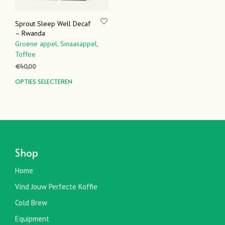
Sprout Sleep Well Decaf
– Rwanda
Groene appel,
Sinaasappel,
Toffee
€
40,00
Dit
OPTIES SELECTEREN
product
heeft
meerdere
variaties.
Deze
optie
Shop
kan
gekozen
Home
worden
Vind Jouw Perfecte Koffie
op
de
Cold Brew
productpagina
Equipment