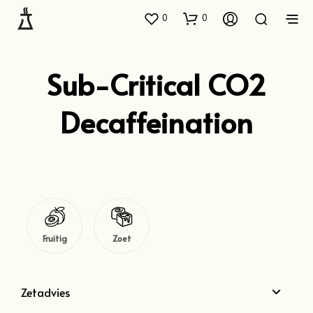
0
0
Sub-Critical CO2
Decaffeination
Fruitig
Zoet
Zetadvies