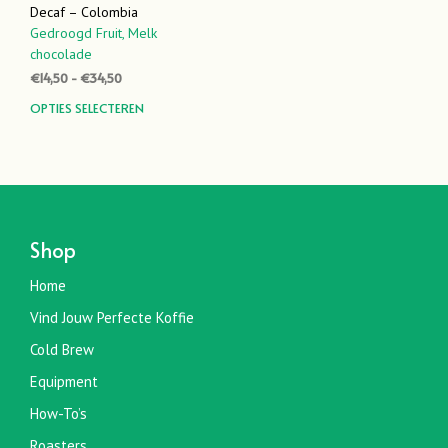
Decaf – Colombia
Gedroogd Fruit,
Melk
chocolade
Prijsklasse:
€
14,50
-
€
34,50
€14,50
Dit
OPTIES SELECTEREN
tot
product
€34,50
heeft
meerdere
variaties.
Deze
optie
Shop
kan
gekozen
Home
worden
Vind Jouw Perfecte Koffie
op
de
Cold Brew
productpagina
Equipment
How-To’s
Roasters