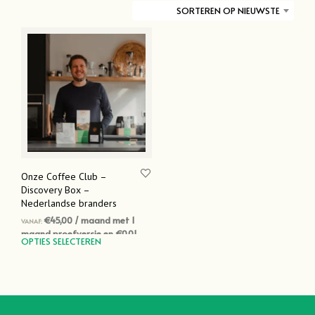
SORTEREN OP NIEUWSTE
Onze Coffee Club –
Discovery Box –
Nederlandse branders
€
45,00
/ maand met 1
VANAF:
maand proefversie en
€
0,01
Dit
OPTIES SELECTEREN
aanmeldkosten
product
heeft
meerdere
variaties.
Deze