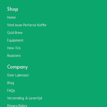
optie
Shop
kan
gekozen
Home
worden
Vind Jouw Perfecte Koffie
op
de
Cold Brew
productpagina
Equipment
How-To’s
Roasters
Company
Over Labroast
Blog
FAQs
Verzending & Levertijd
Privacy Policy