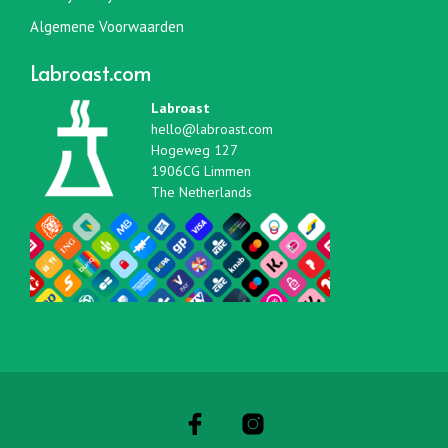
Algemene Voorwaarden
Labroast.com
Labroast
hello@labroast.com
Hogeweg 127
1906CG Limmen
The Netherlands