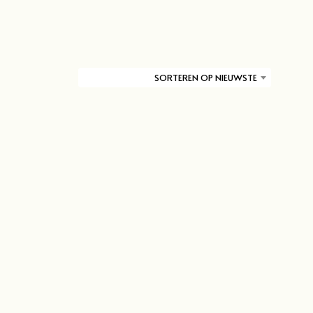
D
U
C
T
E
N
SORTEREN OP NIEUWSTE
I
N
D
E
W
I
N
K
E
L
W
A
G
E
N
.