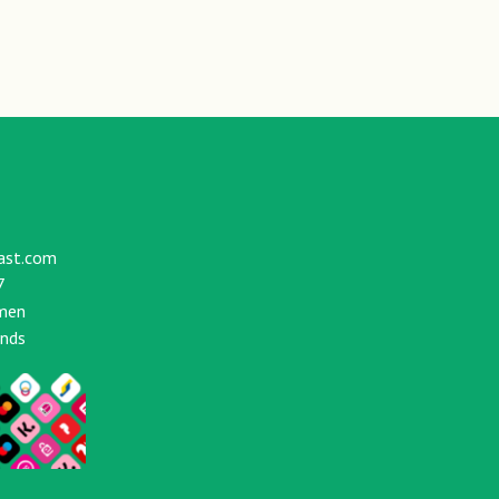
ast.com
7
men
ands