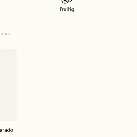
Fruitig
IKOOS
varado