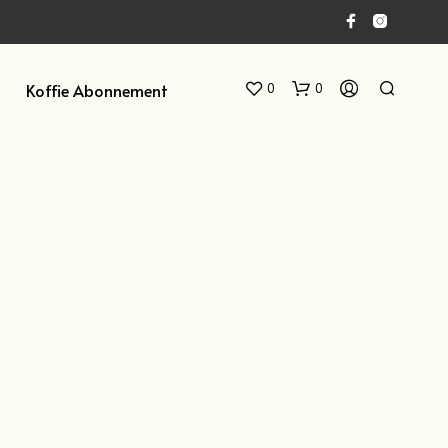
Koffie Abonnement
0
0
G
E
E
N
P
R
O