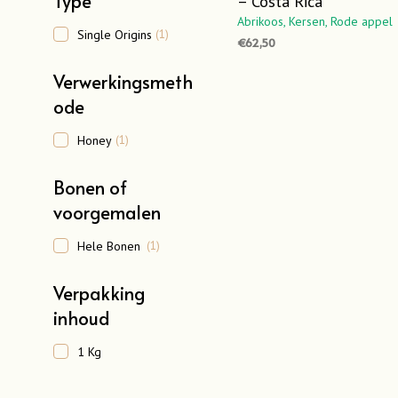
Type
– Costa Rica
Abrikoos,
Kersen,
Rode appel
Single Origins
(1)
€
62,50
OPTIES SELECTEREN
Dit
Verwerkingsmeth
product
ode
heeft
meerdere
Honey
(1)
variaties.
Deze
Bonen of
optie
voorgemalen
kan
gekozen
Hele Bonen
(1)
worden
op
Verpakking
de
inhoud
productpa
1 Kg