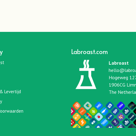
y
Labroast.com
st
Labroast
hello@labro
Hogeweg 12
1906CG Lim
& Levertijd
The Netherl
cy
oorwaarden