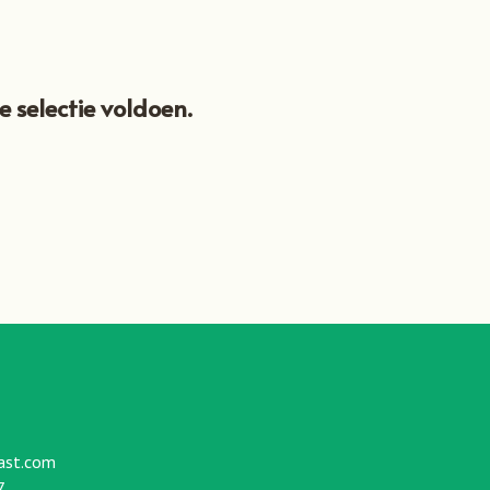
D
U
C
T
E
 selectie voldoen.
N
I
N
D
E
W
I
N
K
E
L
W
A
G
E
N
.
ast.com
7