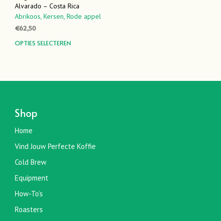
Alvarado – Costa Rica
Abrikoos,
Kersen,
Rode appel
€
62,50
Dit
OPTIES SELECTEREN
product
heeft
meerdere
variaties.
Deze
optie
Shop
kan
gekozen
Home
worden
Vind Jouw Perfecte Koffie
op
de
Cold Brew
productpagina
Equipment
How-To’s
Roasters