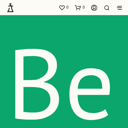
0
0
Be