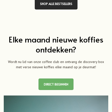
SHOP ALLE BESTSELLERS
Deze
Dez
optie
optie
kan
kan
gekozen
geko
worden
word
op
op
de
de
Elke maand nieuwe koffies
productpagina
prod
ontdekken?
Wordt nu lid van onze coffee club en ontvang de discovery box
met verse nieuwe koffies elke maand op je deurmat!
DIRECT BEGINNEN