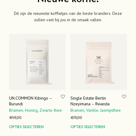
Dit zijn de nieuwste koffietjes van de beste branders. Deze
zullen vast bij jou in de smaak vallen.
UN.COMMON Kibingo –
Single Estate Bertin
Burundi
Nzeyimana – Rwanda
Bramen,
Honing,
Zwarte thee
Bramen,
Vanille,
Jasmijnthee
€
49,00
€
19,00
Dit
Dit
OPTIES SELECTEREN
OPTIES SELECTEREN
product
prod