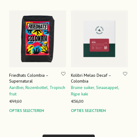
heeft
heef
meerdere
meer
variaties.
varia
Deze
Dez
optie
optie
kan
kan
gekozen
geko
worden
word
op
op
de
de
productpagina
prod
Friedhats Colombia –
Kolibri Melao Decaf –
Supernatural
Colombia
Aardbei,
Rozenbottel,
Tropisch
Bruine suiker,
Sinaasappel,
fruit
Rijpe kaki
€
49,60
€
56,00
Dit
Dit
OPTIES SELECTEREN
OPTIES SELECTEREN
product
prod
heeft
heef
meerdere
meer
variaties.
varia