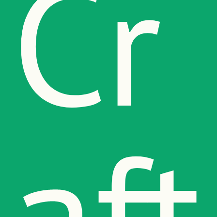
Cr
aft