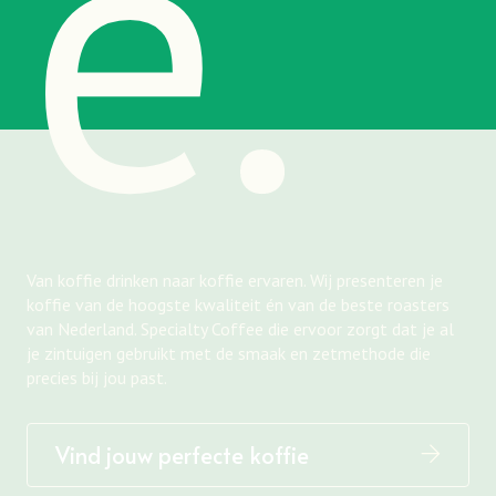
e.
Van koffie drinken naar koffie ervaren. Wij presenteren je
koffie van de hoogste kwaliteit én van de beste roasters
van Nederland. Specialty Coffee die ervoor zorgt dat je al
je zintuigen gebruikt met de smaak en zetmethode die
precies bij jou past.
Vind jouw perfecte koffie