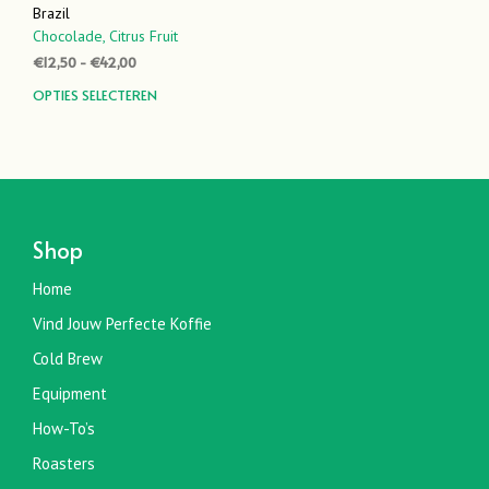
Brazil
Chocolade,
Citrus Fruit
Prijsklasse:
€
12,50
-
€
42,00
€12,50
Dit
OPTIES SELECTEREN
tot
product
€42,00
heeft
meerdere
variaties.
Deze
optie
Shop
kan
gekozen
Home
worden
Vind Jouw Perfecte Koffie
op
de
Cold Brew
productpagina
Equipment
How-To’s
Roasters