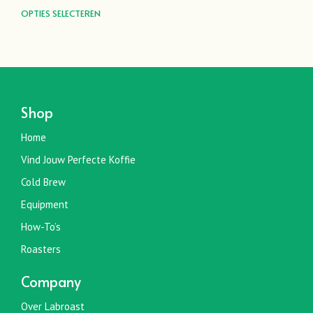
€11,50
Dit
OPTIES SELECTEREN
tot
product
€38,00
heeft
meerdere
variaties.
Deze
optie
Shop
kan
gekozen
Home
worden
Vind Jouw Perfecte Koffie
op
de
Cold Brew
productpagina
Equipment
How-To’s
Roasters
Company
Over Labroast