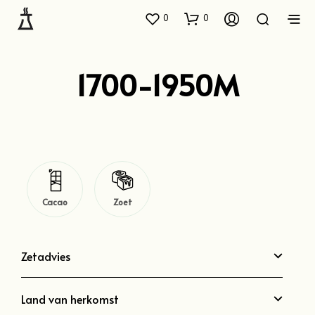
0
0
1700-1950M
Cacao
Zoet
Zetadvies
Land van herkomst