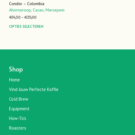
Condor – Colombia
Ahornsiroop,
Cacao,
Marsepein
Prijsklasse:
€
14,50
-
€
35,00
€14,50
Dit
OPTIES SELECTEREN
tot
product
€35,00
heeft
meerdere
variaties.
Deze
optie
Shop
kan
gekozen
Home
worden
Vind Jouw Perfecte Koffie
op
de
Cold Brew
productpagina
Equipment
How-To’s
Roasters