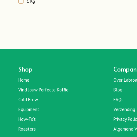
1 Kg
Shop
Compan
Home
Over Labroa
Vind Jouw Perfecte Koffie
Blog
Cold Brew
FAQs
Equipment
Verzending 
How-To’s
Privacy Poli
Roasters
Algemene V