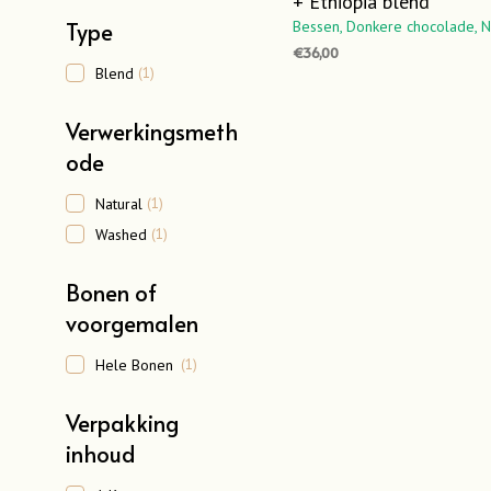
+ Ethiopia blend
Type
Bessen,
Donkere chocolade,
N
€
36,00
Blend
(1)
OPTIES SELECTEREN
Dit
product
Verwerkingsmeth
heeft
ode
meerdere
variaties.
Natural
(1)
Deze
Washed
(1)
optie
kan
Bonen of
gekozen
voorgemalen
worden
op
Hele Bonen
(1)
de
productpa
Verpakking
inhoud