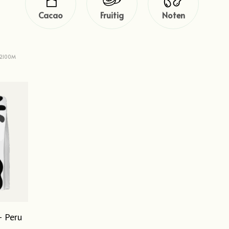
Cacao
Fruitig
Noten
-2100M
– Peru