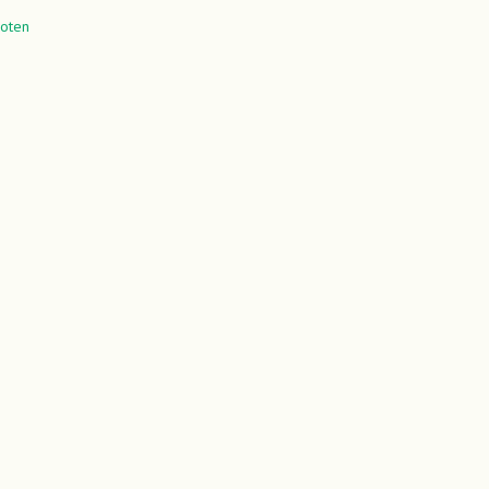
oten
gina