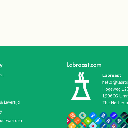
y
Labroast.com
st
Labroast
hello@labro
Hogeweg 12
1906CG Lim
& Levertijd
The Netherl
cy
oorwaarden