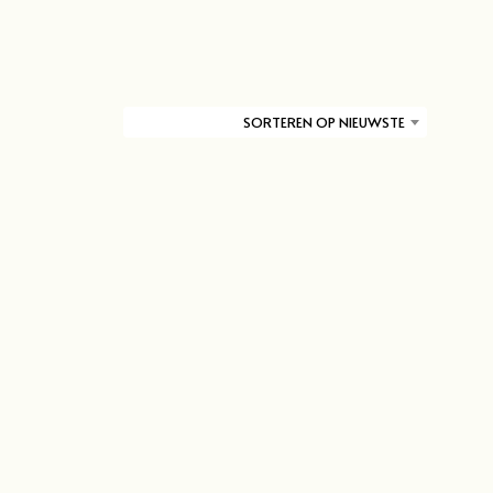
D
U
C
T
E
N
SORTEREN OP NIEUWSTE
I
N
D
E
W
I
N
K
E
L
W
A
G
E
N
.