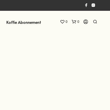
Koffie Abonnement
0
0
G
E
E
N
P
R
O