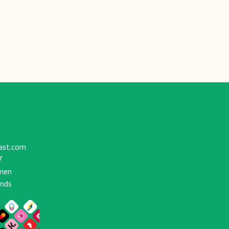
ast.com
7
men
ands