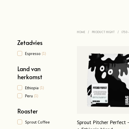
HOME
/
PRODUCT HIGHT
/
1750
Zetadvies
Espresso
(1)
Land van
herkomst
Ethiopia
(1)
Peru
(1)
Roaster
Sprout Pitcher Perfect 
Sprout Coffee