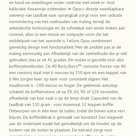
en houd uw instellingen onder controle met uniek nr. -tool
kalibratie. Knoeivrije ochtenden ⇒ Opus's directe neerklapbare
ontwerp van laadbak naar opvangbak zorgt voor een radicale
vermindering van het vasthouden van maling, terwijl de
antistatische technologie en de schenktuit een einde maken aan
rommel, alles in een mooie en compacte vorm die het
middelpunt van het aanrecht is. Fellow Opus combineert
geweldig design met functionaliteit: Met de peddel pas je de
maling eenvoudig aan. Afhankelijk van de zetmethode die je wilt
gebruiken, kies je uit 41 graden. De molen is geschikt voor alle
koffiezetmethodes. C6-40 Burly Burrs™: conische frezen van 40
mm roestvrij staal met 6 messen bij 350 tpm en een koppel van
6 Nm zorgen keer op keer voor consistent slijpen. Het
maalbereik is ~200 micron en hoger. De getimede autostop
schakelt de koffiemolens uit na 30, 60, 90 of 120 seconden,
afhankelijk van hoe vaak u op de knop drukt. Capaciteit van de
laadbak van 110 gram - voor maximaal 12 koppen koffie.
Ontworpen om in één keer te laden, zodat de bonen extra vers
blijven. De koffiedikbak is gemaakt van kunststof. Een magneet
aan de onderkant maakt het gemakkelijk om de houder op de
bodem van de molen te plaatsen. De tuitrand zorgt voor