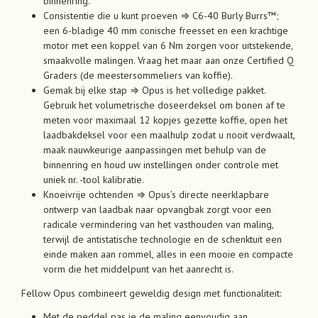
binnenring.
Consistentie die u kunt proeven ⇒ C6-40 Burly Burrs™;
een 6-bladige 40 mm conische freesset en een krachtige
motor met een koppel van 6 Nm zorgen voor uitstekende,
smaakvolle malingen. Vraag het maar aan onze Certified Q
Graders (de meestersommeliers van koffie).
Gemak bij elke stap ⇒ Opus is het volledige pakket.
Gebruik het volumetrische doseerdeksel om bonen af te
meten voor maximaal 12 kopjes gezette koffie, open het
laadbakdeksel voor een maalhulp zodat u nooit verdwaalt,
maak nauwkeurige aanpassingen met behulp van de
binnenring en houd uw instellingen onder controle met
uniek nr. -tool kalibratie.
Knoeivrije ochtenden ⇒ Opus’s directe neerklapbare
ontwerp van laadbak naar opvangbak zorgt voor een
radicale vermindering van het vasthouden van maling,
terwijl de antistatische technologie en de schenktuit een
einde maken aan rommel, alles in een mooie en compacte
vorm die het middelpunt van het aanrecht is.
Fellow Opus combineert geweldig design met functionaliteit:
Met de peddel pas je de maling eenvoudig aan.