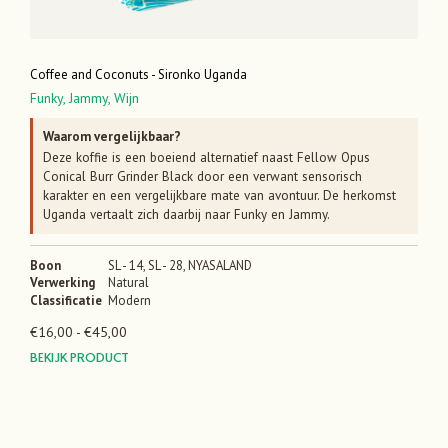
Coffee and Coconuts - Sironko Uganda
Funky,
Jammy,
Wijn
Waarom vergelijkbaar?
Deze koffie is een boeiend alternatief naast Fellow Opus
Conical Burr Grinder Black door een verwant sensorisch
karakter en een vergelijkbare mate van avontuur. De herkomst
Uganda vertaalt zich daarbij naar Funky en Jammy.
Boon
SL - 14, SL - 28, NYASALAND
Verwerking
Natural
Classificatie
Modern
Prijsklasse:
€
16,00
-
€
45,00
€16,00
BEKIJK PRODUCT
tot
€45,00