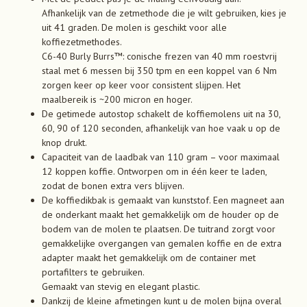
Afhankelijk van de zetmethode die je wilt gebruiken, kies je
uit 41 graden. De molen is geschikt voor alle
koffiezetmethodes.
C6-40 Burly Burrs™: conische frezen van 40 mm roestvrij
staal met 6 messen bij 350 tpm en een koppel van 6 Nm
zorgen keer op keer voor consistent slijpen. Het
maalbereik is ~200 micron en hoger.
De getimede autostop schakelt de koffiemolens uit na 30,
60, 90 of 120 seconden, afhankelijk van hoe vaak u op de
knop drukt.
Capaciteit van de laadbak van 110 gram – voor maximaal
12 koppen koffie. Ontworpen om in één keer te laden,
zodat de bonen extra vers blijven.
De koffiedikbak is gemaakt van kunststof. Een magneet aan
de onderkant maakt het gemakkelijk om de houder op de
bodem van de molen te plaatsen. De tuitrand zorgt voor
gemakkelijke overgangen van gemalen koffie en de extra
adapter maakt het gemakkelijk om de container met
portafilters te gebruiken.
Gemaakt van stevig en elegant plastic.
Dankzij de kleine afmetingen kunt u de molen bijna overal