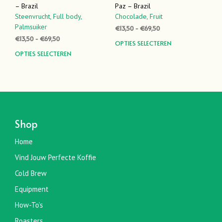
– Brazil
Paz – Brazil
Steenvrucht,
Full body,
Chocolade,
Fruit
Palmsuiker
Prijsklasse:
€
13,50
-
€
69,50
€13,50
Prijsklasse:
€
13,50
-
€
69,50
Dit
OPTIES SELECTEREN
tot
€13,50
Dit
prod
OPTIES SELECTEREN
€69,50
tot
product
heef
€69,50
heeft
meer
meerdere
varia
variaties.
Dez
Deze
optie
optie
kan
Shop
kan
geko
gekozen
word
Home
worden
op
Vind Jouw Perfecte Koffie
op
de
de
prod
Cold Brew
productpagina
Equipment
How-To’s
Roasters