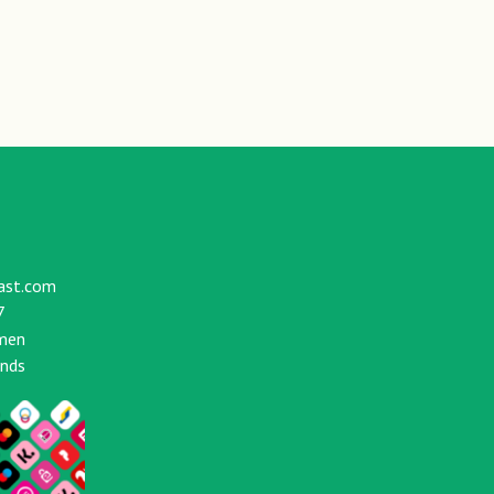
ast.com
7
men
ands