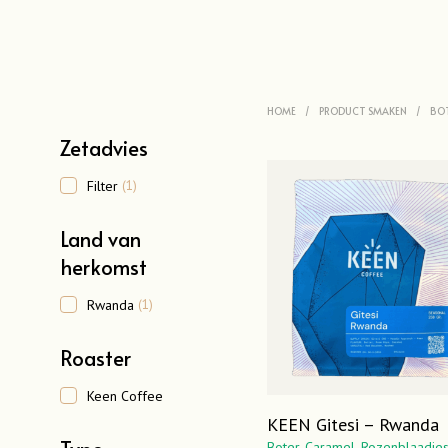
HOME
/
PRODUCT SMAKEN
/
BO
Zetadvies
Filter
(1)
Land van
herkomst
Rwanda
(1)
Roaster
Keen Coffee
KEEN Gitesi – Rwanda
Boter,
Caramel,
Rozenblaadje