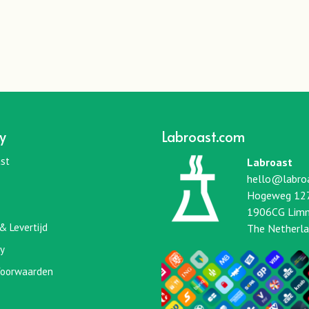
y
Labroast.com
st
Labroast
hello@labro
Hogeweg 12
1906CG Lim
& Levertijd
The Netherl
cy
oorwaarden