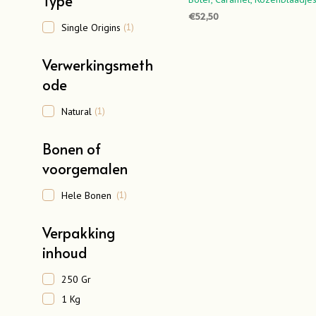
Type
€
52,50
Single Origins
(1)
OPTIES SELECTEREN
Dit
product
Verwerkingsmeth
heeft
ode
meerdere
variaties.
Natural
(1)
Deze
optie
Bonen of
kan
voorgemalen
gekozen
worden
Hele Bonen
(1)
op
de
Verpakking
productpa
inhoud
250 Gr
1 Kg