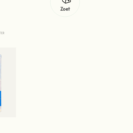
Zoet
TER
s