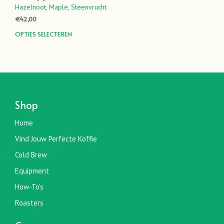
Hazelnoot,
Maple,
Steenvrucht
€
42,00
Dit
OPTIES SELECTEREN
product
heeft
meerdere
variaties.
Deze
optie
Shop
kan
gekozen
Home
worden
Vind Jouw Perfecte Koffie
op
de
Cold Brew
productpagina
Equipment
How-To’s
Roasters