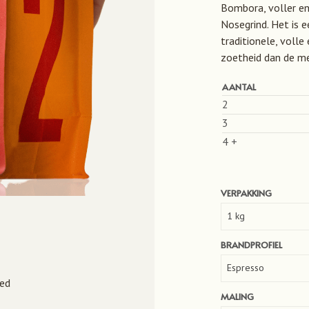
Bombora, voller en 
Nosegrind. Het is e
traditionele, voll
zoetheid dan de m
AANTAL
2
3
4 +
VERPAKKING
BRANDPROFIEL
ed
MALING