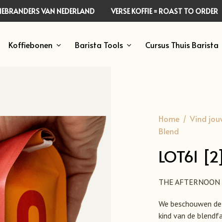
FFIEBRANDERS VAN NEDERLAND
VERSE KOFFIE = ROAST TO ORDER
Koffiebonen
Barista Tools
Cursus Thuis Barista
Home
/
Vind jou
Blend
LOT61 [2
THE AFTERNOON 
We beschouwen dez
kind van de blendfa