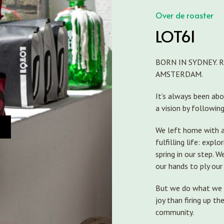
Over de roaster
LOT61
BORN IN SYDNEY. 
AMSTERDAM.
It’s always been abou
a vision by followin
We left home with a
fulfilling life: expl
spring in our step. 
our hands to ply our
But we do what we d
joy than firing up th
community.