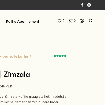
Koffie Abonnement
0
0
w perfecte koffie
/
2
Gewaardeerd
5.00
op 5
gebaseerd
op
klant
waarderingen
] Zimzala
G
E
E
SIPPER
N
P
e Zimzala-koffie graag als het middelste
R
milie: helderder dan zijn oudere broer
O