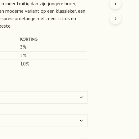
minder fruitig dan zijn jongere broer,
D
U
en moderne variant op een klassieker, een
C
e espressomelange met meer citrus en
T
eeste.
E
N
KORTING
I
N
3%
D
5%
E
W
10%
I
N
K
E
L
W
A
G
E
N
.