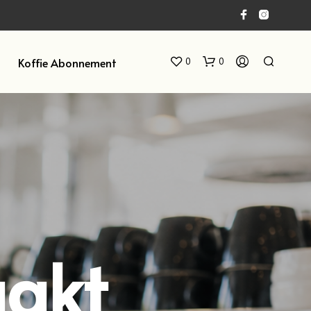
Koffie Abonnement
0
0
G
E
akt
E
N
P
R
O