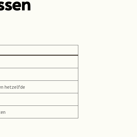
ussen
en hetzelfde
ten