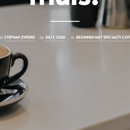
STEPHAN ZWEERS
JULI 7, 2026
BEGINNEN MET SPECIALTY COF
or
op
in