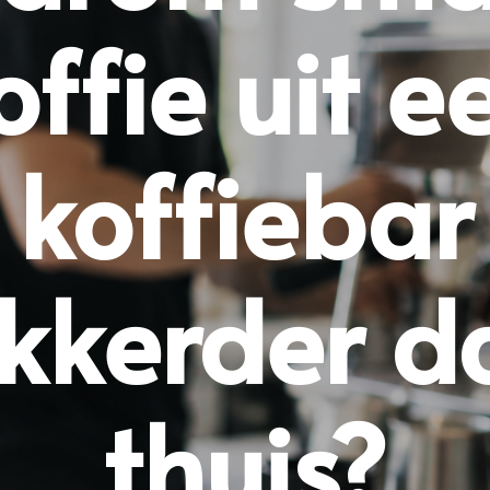
offie uit e
koffiebar
ekkerder d
thuis?