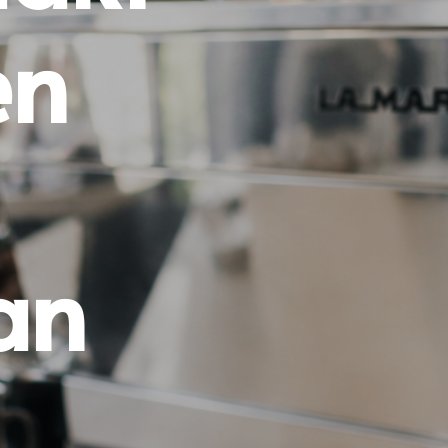
D
en
U
C
T
E
N
I
N
D
E
W
I
N
an
K
E
L
W
A
G
E
N
.