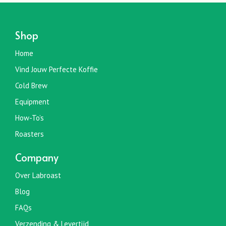
variaties.
Deze
optie
Shop
kan
gekozen
Home
worden
Vind Jouw Perfecte Koffie
op
de
Cold Brew
productpagina
Equipment
How-To’s
Roasters
Company
Over Labroast
Blog
FAQs
Verzending & Levertijd