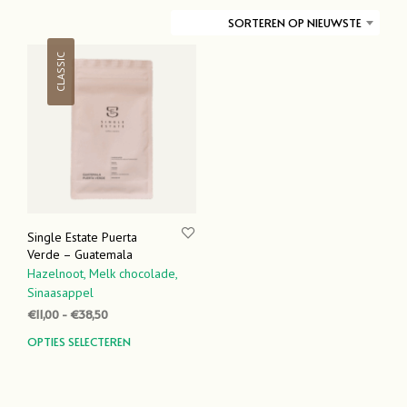
SORTEREN OP NIEUWSTE
CLASSIC
Single Estate Puerta
Verde – Guatemala
Hazelnoot,
Melk chocolade,
Sinaasappel
Prijsklasse:
€
11,00
-
€
38,50
€11,00
Dit
OPTIES SELECTEREN
tot
product
€38,50
heeft
meerdere