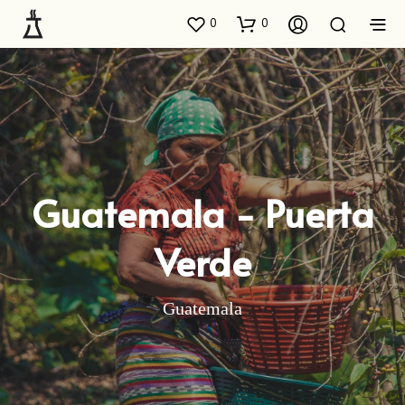
0
0
Guatemala - Puerta
Verde
Guatemala