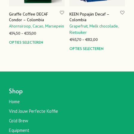
Giraffe Coffee DECAF
KEEN Popaján Decaf –
Condor – Colombia
Colombia
Ahornsiroop,
Cacao,
Marsepein
Grapefruit,
Melk chocolade,
Rietsuiker
Prijsklasse:
€
14,50
-
€
35,00
€14,50
Prijsklasse:
€
45,70
-
€
82,00
Dit
OPTIES SELECTEREN
tot
€45,70
product
Dit
OPTIES SELECTEREN
€35,00
tot
heeft
prod
€82,00
meerdere
heef
variaties.
meer
Deze
varia
optie
Dez
kan
optie
Shop
gekozen
kan
worden
geko
Home
op
word
Vind Jouw Perfecte Koffie
de
op
productpagina
de
Cold Brew
prod
Equipment