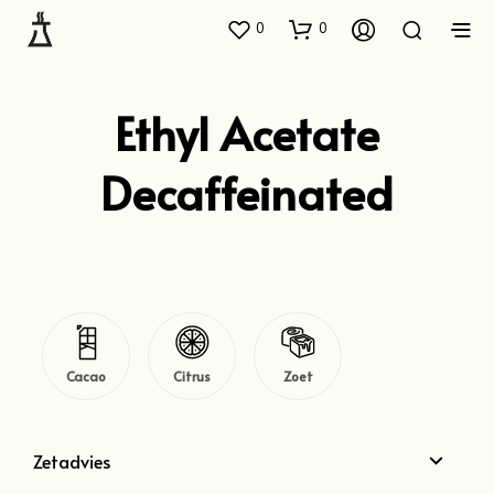
0
0
Ethyl Acetate
Decaffeinated
Cacao
Citrus
Zoet
Zetadvies