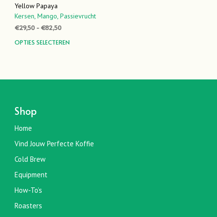
Yellow Papaya
Kersen,
Mango,
Passievrucht
Prijsklasse:
€
29,50
-
€
82,50
€29,50
Dit
OPTIES SELECTEREN
tot
product
€82,50
heeft
meerdere
variaties.
Deze
optie
Shop
kan
gekozen
Home
worden
Vind Jouw Perfecte Koffie
op
de
Cold Brew
productpagina
Equipment
How-To’s
Roasters