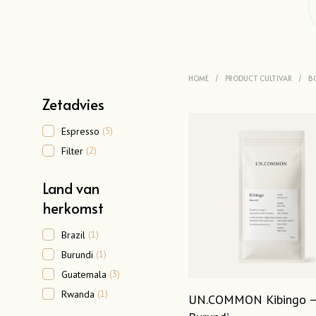
HOME
/
PRODUCT CULTIVAR
/
B
Zetadvies
Espresso
(5)
Filter
(2)
Land van
herkomst
Brazil
(1)
Burundi
(1)
Guatemala
(3)
Rwanda
(1)
UN.COMMON Kibingo 