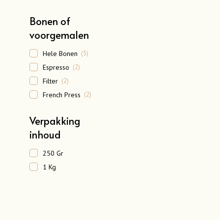
OPTIES SELECTEREN
Dit
product
Bonen of
heeft
voorgemalen
meerdere
variaties.
Hele Bonen
(5)
Deze
Espresso
(2)
optie
Filter
(2)
kan
French Press
(2)
gekozen
worden
Verpakking
op
inhoud
de
productpa
250 Gr
1 Kg