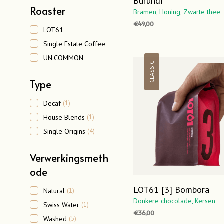
Burundi
Roaster
Bramen,
Honing,
Zwarte thee
€
49,00
LOT61
OPTIES SELECTEREN
Dit
Single Estate Coffee
product
UN.COMMON
heeft
CLASSIC
meerdere
Type
variaties.
Deze
Decaf
(1)
optie
House Blends
(1)
kan
Single Origins
(4)
gekozen
worden
Verwerkingsmeth
op
ode
de
productpa
LOT61 [3] Bombora
Natural
(1)
Donkere chocolade,
Kersen
Swiss Water
(1)
€
36,00
Washed
(5)