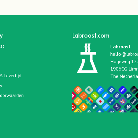
y
Labroast.com
st
Labroast
hello@labro
Hogeweg 12
1906CG Lim
& Levertijd
The Netherl
cy
oorwaarden