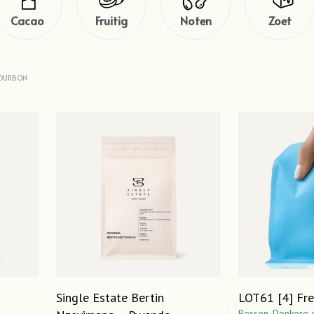
Cacao
Fruitig
Noten
Zoet
OURBON
–
Single Estate Bertin
LOT61 [4] Fr
Bessen,
Donkere 