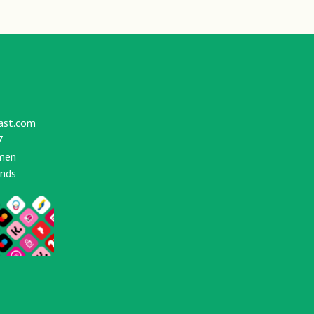
ast.com
7
men
ands