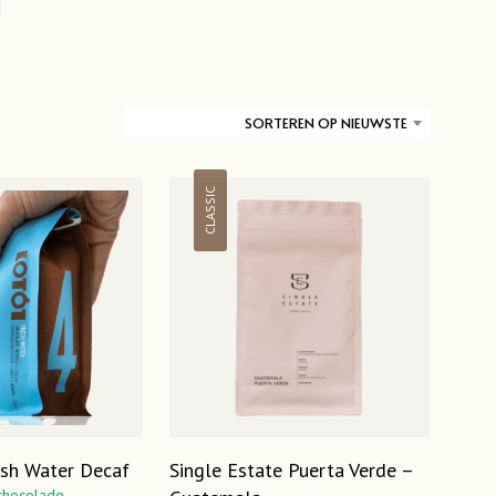
D
U
C
T
E
N
SORTEREN OP NIEUWSTE
I
N
D
CLASSIC
E
W
I
N
K
E
L
W
A
G
E
N
.
esh Water Decaf
Single Estate Puerta Verde –
chocolade