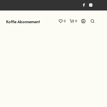
Koffie Abonnement
0
0
G
E
E
N
P
R
O