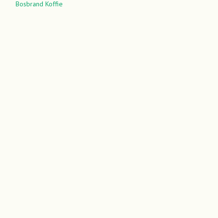
Bosbrand Koffie
Verpakking
1 kg
Maling
Hele Bonen
Brandprofiel
Espresso
,
Filter
Oorsprong
Brazil
Smaken